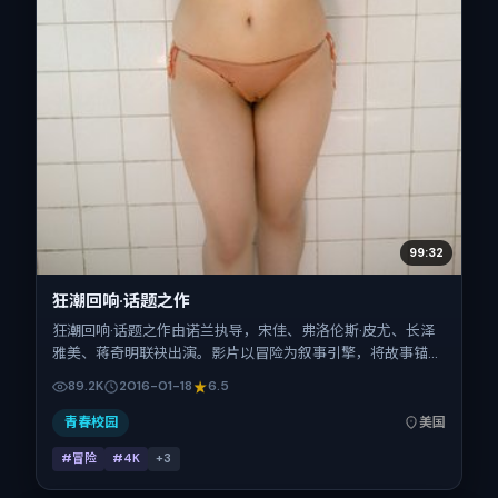
99:32
狂潮回响·话题之作
狂潮回响·话题之作由诺兰执导，宋佳、弗洛伦斯·皮尤、长泽
雅美、蒋奇明联袂出演。影片以冒险为叙事引擎，将故事锚定
在美国，借跨文化视角下的群像碰撞推进人物抉择与反转。
89.2K
2016-01-18
6.5
2016年1月18日于美国首映（春节档前后），片长171分钟，适
合喜欢强情节与细腻表演的观众。
青春校园
美国
#冒险
#4K
+
3