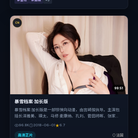
#冒险
#首映
+
3
CN
99:51
暴雪档案·加长版
暴雪档案·加长版是一部惊悚向动漫，由宫崎骏执导。主演包
括长泽雅美、瑛太、马修·麦康纳、孔刘、菅田将晖、张家
辉。作品主要在法国取景与发行，2018年暑期档与观众见
96.8K
2018-06-01
6.7
面，首映日期 2018-06-01，正片时长112分钟。
高清正片
法国