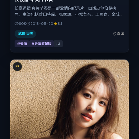
长夜追缉·爽片节奏是一部爱情向纪录片，由斯皮尔伯格执
导。主演包括菅田将晖、张家辉、小松菜奈、王景春、金城
武。作品主要在泰国取景与发行，2018年春季档与观众见
80K
2018-05-20
8.1
面，首映日期 2018-05-20，正片时长157分钟。
武侠仙侠
泰国
#爱情
#导演剪辑版
+
3
KR