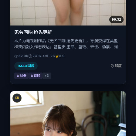
99:32
无名回响·抢先更新
本片为电视剧作品《无名回响·抢先更新》，导演娄烨在类型
框架内融入作者表达；基里安·墨菲、童瑶、宋佳、杨紫、刘
昊然在片中承担多重关系线。故事类型为战争，主拍摄地与出
82.9K
2016-05-26
8.9
品背景为印度。上映时间 2016年5月26日（公映登记日
2016-05-26），全片162分钟，节奏张弛有度。
IMAX同源
印度
#战争
#首映
+
3
CN