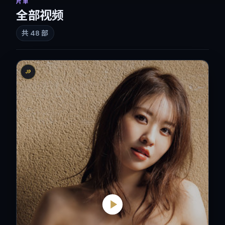
片单
全部视频
共
48
部
JP