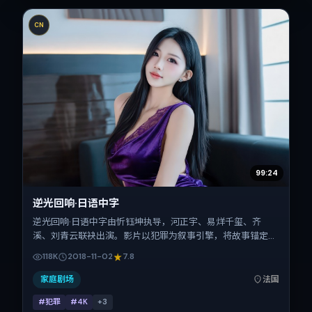
CN
99:24
逆光回响·日语中字
逆光回响·日语中字由忻钰坤执导，河正宇、易烊千玺、齐
溪、刘青云联袂出演。影片以犯罪为叙事引擎，将故事锚定在
法国，借跨文化视角下的群像碰撞推进人物抉择与反转。
118K
2018-11-02
7.8
2018年11月2日于法国首映（贺岁档前后），片长167分钟，适
合喜欢强情节与细腻表演的观众。
家庭剧场
法国
#犯罪
#4K
+
3