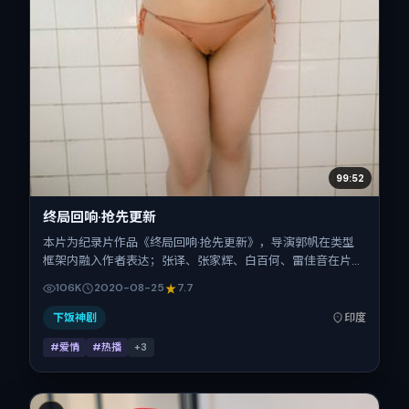
99:52
终局回响·抢先更新
本片为纪录片作品《终局回响·抢先更新》，导演郭帆在类型
框架内融入作者表达；张译、张家辉、白百何、雷佳音在片中
承担多重关系线。故事类型为爱情，主拍摄地与出品背景为印
106K
2020-08-25
7.7
度。上映时间 2020年8月25日（公映登记日 2020-08-
25），全片167分钟，节奏张弛有度。
下饭神剧
印度
#爱情
#热播
+
3