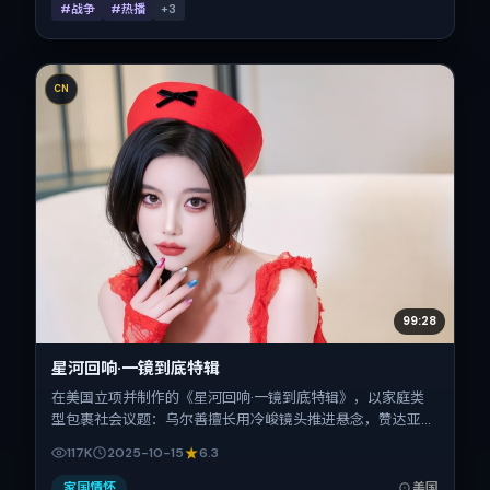
#战争
#热播
+
3
CN
99:28
星河回响·一镜到底特辑
在美国立项并制作的《星河回响·一镜到底特辑》，以家庭类
型包裹社会议题：乌尔善擅长用冷峻镜头推进悬念，赞达亚、
刘亦菲、弗洛伦斯·皮尤、廖凡的对手戏为看点之一。上映时
117K
2025-10-15
6.3
间：2025-10-15；片长147分钟；适合关注现实质感与类型片
结构的观众。
家国情怀
美国