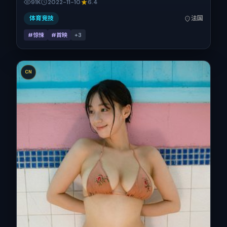
91K
2022-11-10
6.4
景为法国。上映时间 2022年11月10日（公映登记日 2022-11-
10），全片157分钟，节奏张弛有度。
体育竞技
法国
#惊悚
#首映
+
3
CN