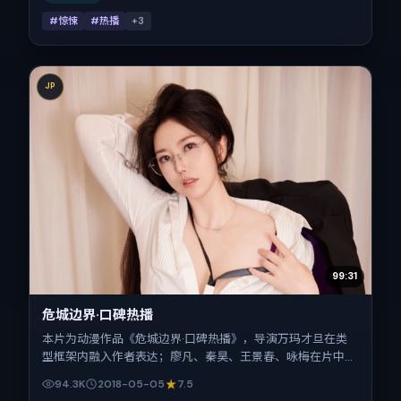
#惊悚
#热播
+
3
JP
99:31
危城边界·口碑热播
本片为动漫作品《危城边界·口碑热播》，导演万玛才旦在类
型框架内融入作者表达；廖凡、秦昊、王景春、咏梅在片中承
担多重关系线。故事类型为战争，主拍摄地与出品背景为日
94.3K
2018-05-05
7.5
本。上映时间 2018年5月5日（公映登记日 2018-05-05），