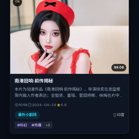
CN
99:08
南港回响·前传揭秘
本片为动漫作品《南港回响·前传揭秘》，导演徐克在类型框
架内融入作者表达；全智贤、童瑶、菅田将晖、咏梅在片中承
担多重关系线。故事类型为科幻，主拍摄地与出品背景为印
105K
2024-09-24
6.6
度。上映时间 2024年9月24日（公映登记日 2024-09-
24），全片125分钟，节奏张弛有度。
番外小剧场
印度
#科幻
#热播
+
3