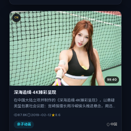
CN
99:40
深海追缉·4K臻彩呈现
在中国大陆立项并制作的《深海追缉·4K臻彩呈现》，以悬疑
类型包裹社会议题：宫崎骏擅长用冷峻镜头推进悬念，周迅、
全智贤、周冬雨、齐溪、蒋奇明的对手戏为看点之一。上映时
87.8K
2019-02-12
8.6
间：2019-02-12；片长160分钟；适合关注现实质感与类型片
结构的观众。
亲子动画
中国