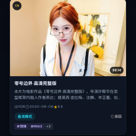
CN
99:14
零号边界·高清完整版
本片为电影作品《零号边界·高清完整版》，导演许鞍华在类
型框架内融入作者表达；提莫西·查拉梅、沈腾、辛芷蕾、松
坂桃李、周迅在片中承担多重关系线。故事类型为惊悚，主拍
112K
2020-08-09
8.8
摄地与出品背景为美国。上映时间 2020年8月9日（公映登记
日 2020-08-09），全片117分钟，节奏张弛有度。
省流模式
美国
#惊悚
#IMAX
+
3