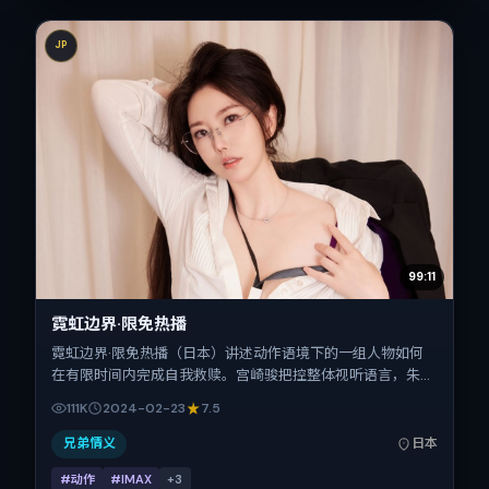
JP
99:11
霓虹边界·限免热播
霓虹边界·限免热播（日本）讲述动作语境下的一组人物如何
在有限时间内完成自我救赎。宫崎骏把控整体视听语言，朱一
龙、秦昊、易烊千玺、松坂桃李的表演层次丰富。影片定于
111K
2024-02-23
7.5
2024-02-23 起陆续登陆院线与网络平台，春节档前后公
映，片长154分钟。
兄弟情义
日本
#动作
#IMAX
+
3