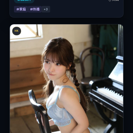
#家庭
#热播
+
3
HK