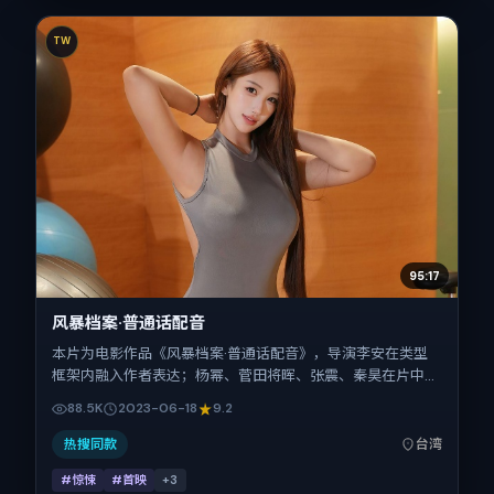
TW
95:17
风暴档案·普通话配音
本片为电影作品《风暴档案·普通话配音》，导演李安在类型
框架内融入作者表达；杨幂、菅田将晖、张震、秦昊在片中承
担多重关系线。故事类型为惊悚，主拍摄地与出品背景为中国
88.5K
2023-06-18
9.2
台湾。上映时间 2023年6月18日（公映登记日 2023-06-
18），全片95分钟，节奏张弛有度。
热搜同款
台湾
#惊悚
#首映
+
3