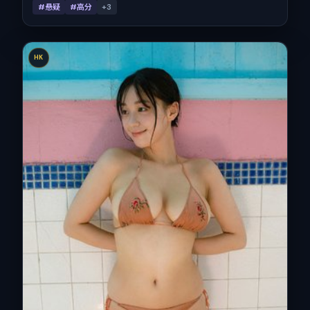
#悬疑
#高分
+
3
HK