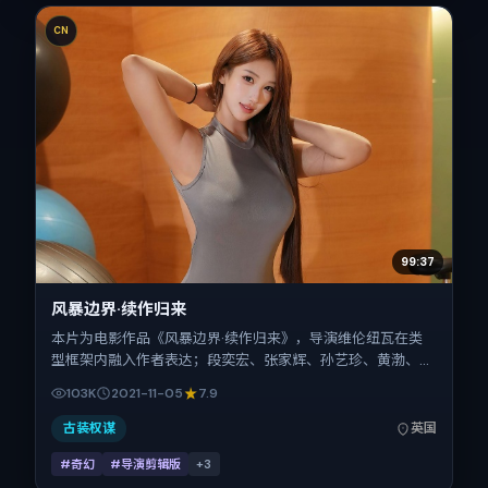
CN
99:37
风暴边界·续作归来
本片为电影作品《风暴边界·续作归来》，导演维伦纽瓦在类
型框架内融入作者表达；段奕宏、张家辉、孙艺珍、黄渤、刘
昊然在片中承担多重关系线。故事类型为奇幻，主拍摄地与出
103K
2021-11-05
7.9
品背景为英国。上映时间 2021年11月5日（公映登记日 2021-
11-05），全片122分钟，节奏张弛有度。
古装权谋
英国
#奇幻
#导演剪辑版
+
3