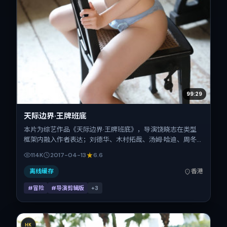
99:29
天际边界·王牌班底
本片为综艺作品《天际边界·王牌班底》，导演饶晓志在类型
框架内融入作者表达；刘德华、木村拓哉、汤姆·哈迪、周冬
雨、段奕宏、张子枫在片中承担多重关系线。故事类型为冒
114K
2017-04-13
6.6
险，主拍摄地与出品背景为中国香港。上映时间 2017年4月13
日（公映登记日 2017-04-13），全片109分钟，节奏张弛有
离线缓存
香港
度。
#冒险
#导演剪辑版
+
3
HK