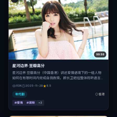
99:59
星河边界·豆瓣高分
星河边界·豆瓣高分（中国香港）讲述爱情语境下的一组人物
如何在有限时间内完成自我救赎。顾长卫把控整体视听语言，
任素汐、童瑶、全智贤、周迅的表演层次丰富。影片定于
113K
2025-11-28
8.5
2025-11-28 起陆续登陆院线与网络平台，贺岁档前后公映，
片长145分钟。
年代剧
香港
#爱情
#首映
+
3