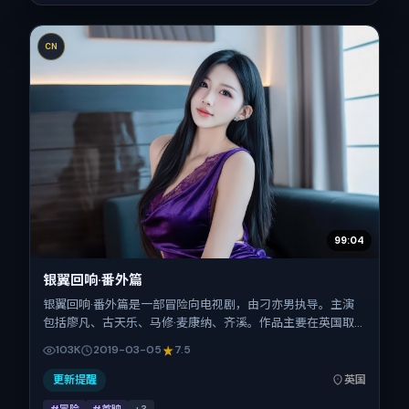
CN
99:04
银翼回响·番外篇
银翼回响·番外篇是一部冒险向电视剧，由刁亦男执导。主演
包括廖凡、古天乐、马修·麦康纳、齐溪。作品主要在英国取
景与发行，2019年春节档前后与观众见面，首映日期 2019-
103K
2019-03-05
7.5
03-05，正片时长117分钟。
更新提醒
英国