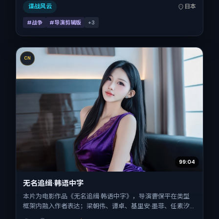
全片161分钟，节奏张弛有度。
谍战风云
日本
#战争
#导演剪辑版
+
3
CN
99:04
无名追缉·韩语中字
本片为电影作品《无名追缉·韩语中字》，导演曹保平在类型
框架内融入作者表达；梁朝伟、谭卓、基里安·墨菲、任素汐
在片中承担多重关系线。故事类型为惊悚，主拍摄地与出品背