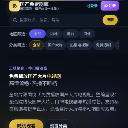
国产免费剧库
影
登录
注册
臻彩高清 · 国产热播一站直达
搜索
地区筛选：
全部
内地
港台
海外
分类筛选：
全部
国产大片
热播电视剧
免费追剧
高清
免费播放国产大片电视剧
-
国产
正版聚合 · 零门槛追剧
免费播放国产大片电视剧
高清流畅 · 热播不断档
全站片源围绕「
免费播放国产大片电视剧
」整编呈现：
聚合院线级国产大片、口碑电视剧与热播综艺，支持标
签筛选与榜单直达，适合客厅大屏与移动端随时观看。
随机观看
浏览分类