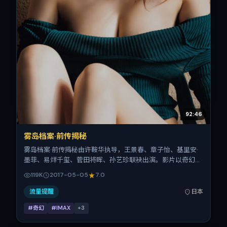
92:46
雾岛档案·前传揭秘
雾岛档案·前传揭秘由许鞍华执导，王景春、章子怡、基里安·
墨菲、易烊千玺、菅田将晖、孙艺珍联袂出演。影片以奇幻为
叙事引擎，将故事锚定在日本，借东亚都市与邻里的张力推进
119K
2017-05-05
7.0
人物抉择与反转。2017年5月5日于日本首映（春季档），片
长92分钟，适合喜欢强情节与细腻表演的观众。
流量提醒
日本
#奇幻
#IMAX
+
3