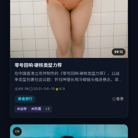
99:12
零号回响·硬核类型力荐
在中国香港立项并制作的《零号回响·硬核类型力荐》，以战
争类型包裹社会议题：忻钰坤擅长用冷峻镜头推进悬念，梁朝
伟、周迅、刘诗诗、汤姆·哈迪、章子怡、白宇的对手戏为看
86.5K
2021-06-15
6.9
点之一。上映时间：2021-06-15；片长155分钟；适合关注现
实质感与类型片结构的观众。
美食旅行
香港
#战争
#热播
+
3
CN