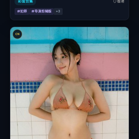
节档前后公映，片长108分钟。
彩蛋合集
香港
#犯罪
#导演剪辑版
+
3
CN