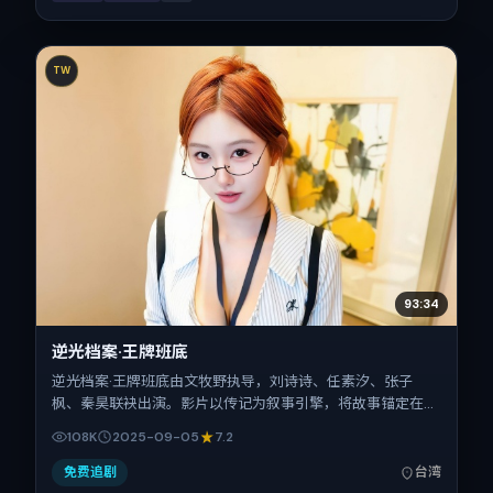
TW
93:34
逆光档案·王牌班底
逆光档案·王牌班底由文牧野执导，刘诗诗、任素汐、张子
枫、秦昊联袂出演。影片以传记为叙事引擎，将故事锚定在中
国台湾，借华语社会的人情与规则推进人物抉择与反转。
108K
2025-09-05
7.2
2025年9月5日于中国台湾首映（国庆档前后），片长93分
钟，适合喜欢强情节与细腻表演的观众。
免费追剧
台湾