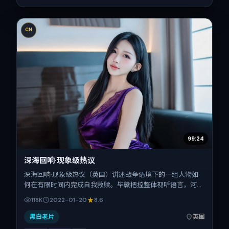
CN
99:24
深海回响·现象级热议
深海回响·现象级热议（英国）讲述战争语境下的一组人物如
何在有限时间内完成自我救赎。毕赣把控整体视听语言，河正
宇、黄渤、菅田将晖、小松菜奈的表演层次丰富。影片定于
118K
2022-01-20
8.6
2022-01-20 起陆续登陆院线与网络平台，春节档前后公映，
片长127分钟。
黑白老片
英国