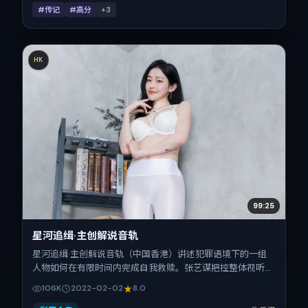
#传记
#高分
+
3
HK
99:25
星河追缉·主创解说音轨
星河追缉·主创解说音轨（中国香港）讲述犯罪语境下的一组
人物如何在有限时间内完成自我救赎。张艺谋把控整体视听语
言，宋佳、辛芷蕾、菅田将晖、孙艺珍、金城武的表演层次丰
106K
2022-02-02
8.0
富。影片定于 2022-02-02 起陆续登陆院线与网络平台，春