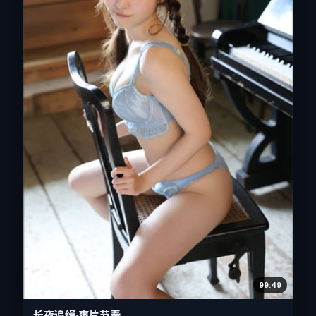
99:49
长夜追缉·爽片节奏